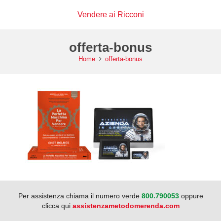
Vendere ai Ricconi
offerta-bonus
Home
offerta-bonus
Per assistenza chiama il numero verde
800.790053
oppure
clicca qui
assistenzametodomerenda.com