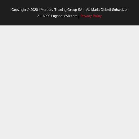
Copyright © 2020 | Mercury Training Group SA – Via Maria Ghioldi-Schweizer
2 – 6900 Lugano, Svizzera |
Privacy Policy