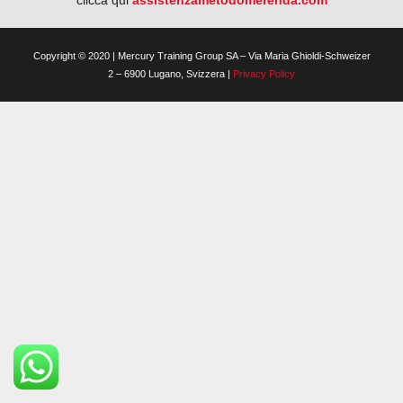
clicca qui
assistenzametodomerenda.com
Copyright © 2020 | Mercury Training Group SA – Via Maria Ghioldi-Schweizer
2 – 6900 Lugano, Svizzera |
Privacy Policy