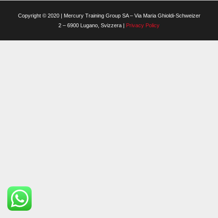
Copyright © 2020 | Mercury Training Group SA – Via Maria Ghioldi-Schweizer
2 – 6900 Lugano, Svizzera |
Privacy Policy